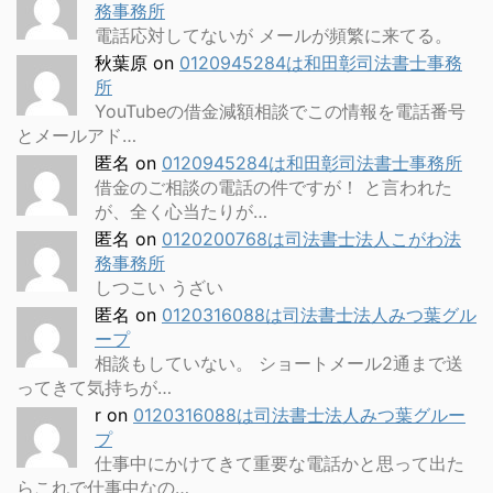
務事務所
電話応対してないが メールが頻繁に来てる。
秋葉原
on
0120945284は和田彰司法書士事務
所
YouTubeの借金減額相談でこの情報を電話番号
とメールアド…
匿名
on
0120945284は和田彰司法書士事務所
借金のご相談の電話の件ですが！ と言われた
が、全く心当たりが…
匿名
on
0120200768は司法書士法人こがわ法
務事務所
しつこい うざい
匿名
on
0120316088は司法書士法人みつ葉グル
ープ
相談もしていない。 ショートメール2通まで送
ってきて気持ちが…
r
on
0120316088は司法書士法人みつ葉グルー
プ
仕事中にかけてきて重要な電話かと思って出た
らこれで仕事中なの…