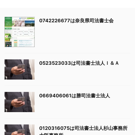
0742226677は奈良県司法書士会
0523523033は司法書士法人Ｉ＆Ａ
0669406061は勝司法書士法人
0120316075は司法書士法人杉山事務所