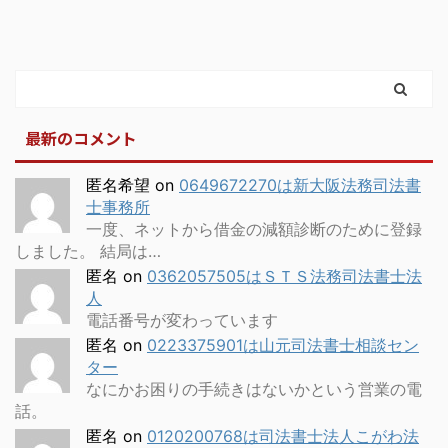
最新のコメント
匿名希望
on
0649672270は新大阪法務司法書
士事務所
一度、ネットから借金の減額診断のために登録
しました。 結局は…
匿名
on
0362057505はＳＴＳ法務司法書士法
人
電話番号が変わっています
匿名
on
0223375901は山元司法書士相談セン
ター
なにかお困りの手続きはないかという営業の電
話。
匿名
on
0120200768は司法書士法人こがわ法