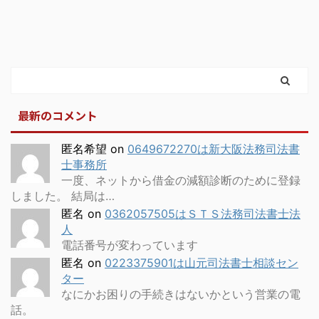
最新のコメント
匿名希望
on
0649672270は新大阪法務司法書
士事務所
一度、ネットから借金の減額診断のために登録
しました。 結局は…
匿名
on
0362057505はＳＴＳ法務司法書士法
人
電話番号が変わっています
匿名
on
0223375901は山元司法書士相談セン
ター
なにかお困りの手続きはないかという営業の電
話。