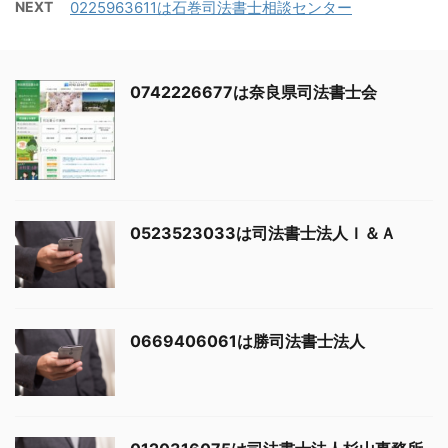
NEXT
0225963611は石巻司法書士相談センター
0742226677は奈良県司法書士会
0523523033は司法書士法人Ｉ＆Ａ
0669406061は勝司法書士法人