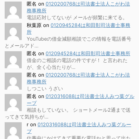
匿名
on
0120200768は司法書士法人こがわ法
務事務所
電話応対してないが メールが頻繁に来てる。
秋葉原
on
0120945284は和田彰司法書士事務
所
YouTubeの借金減額相談でこの情報を電話番号
とメールアド…
匿名
on
0120945284は和田彰司法書士事務所
借金のご相談の電話の件ですが！ と言われた
が、全く心当たりが…
匿名
on
0120200768は司法書士法人こがわ法
務事務所
しつこい うざい
匿名
on
0120316088は司法書士法人みつ葉グル
ープ
相談もしていない。 ショートメール2通まで送
ってきて気持ちが…
r
on
0120316088は司法書士法人みつ葉グルー
プ
仕事中にかけてきて重要な電話かと思って出た