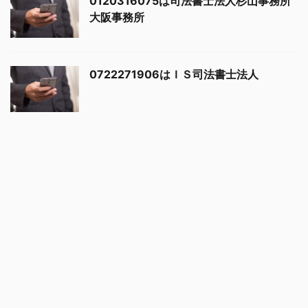
0120316075は司法書士法人杉山事務所
大阪事務所
0722271906はＩＳ司法書士法人