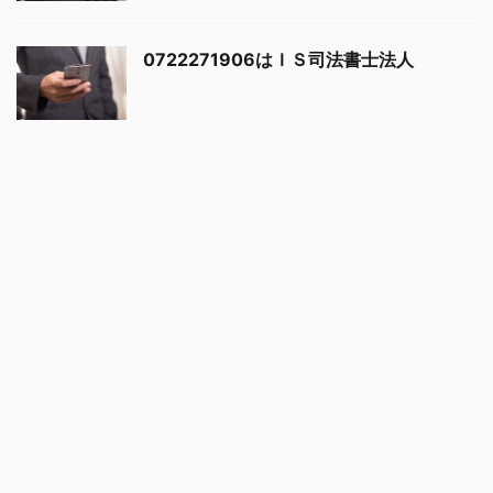
0722271906はＩＳ司法書士法人