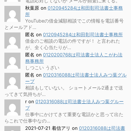
電話応対してないが メールが頻繁に来てる。
秋葉原
on
0120945284は和田彰司法書士事務
所
YouTubeの借金減額相談でこの情報を電話番号
とメールアド…
匿名
on
0120945284は和田彰司法書士事務所
借金のご相談の電話の件ですが！ と言われた
が、全く心当たりが…
匿名
on
0120200768は司法書士法人こがわ法
務事務所
しつこい うざい
匿名
on
0120316088は司法書士法人みつ葉グル
ープ
相談もしていない。 ショートメール2通まで送
ってきて気持ちが…
r
on
0120316088は司法書士法人みつ葉グルー
プ
仕事中にかけてきて重要な電話かと思って出た
らこれで仕事中なの…
2021-07-21 着信アリ
on
0120316088は司法書