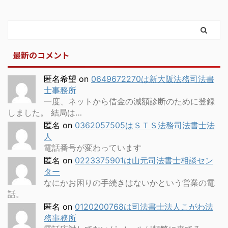
最新のコメント
匿名希望
on
0649672270は新大阪法務司法書
士事務所
一度、ネットから借金の減額診断のために登録
しました。 結局は…
匿名
on
0362057505はＳＴＳ法務司法書士法
人
電話番号が変わっています
匿名
on
0223375901は山元司法書士相談セン
ター
なにかお困りの手続きはないかという営業の電
話。
匿名
on
0120200768は司法書士法人こがわ法
務事務所