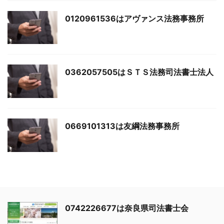
0120961536はアヴァンス法務事務所
0362057505はＳＴＳ法務司法書士法人
0669101313は友綱法務事務所
0742226677は奈良県司法書士会