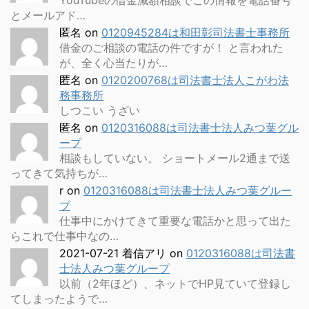
YouTubeの借金減額相談でこの情報を電話番号
とメールアド…
匿名
on
0120945284は和田彰司法書士事務所
借金のご相談の電話の件ですが！ と言われた
が、全く心当たりが…
匿名
on
0120200768は司法書士法人こがわ法
務事務所
しつこい うざい
匿名
on
0120316088は司法書士法人みつ葉グル
ープ
相談もしていない。 ショートメール2通まで送
ってきて気持ちが…
r
on
0120316088は司法書士法人みつ葉グルー
プ
仕事中にかけてきて重要な電話かと思って出た
らこれで仕事中なの…
2021-07-21 着信アリ
on
0120316088は司法書
士法人みつ葉グループ
以前（2年ほど）、ネットでHP見ていて登録し
てしまったようで…