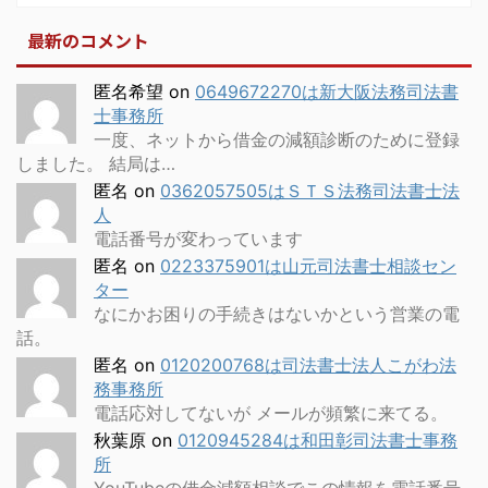
最新のコメント
匿名希望
on
0649672270は新大阪法務司法書
士事務所
一度、ネットから借金の減額診断のために登録
しました。 結局は…
匿名
on
0362057505はＳＴＳ法務司法書士法
人
電話番号が変わっています
匿名
on
0223375901は山元司法書士相談セン
ター
なにかお困りの手続きはないかという営業の電
話。
匿名
on
0120200768は司法書士法人こがわ法
務事務所
電話応対してないが メールが頻繁に来てる。
秋葉原
on
0120945284は和田彰司法書士事務
所