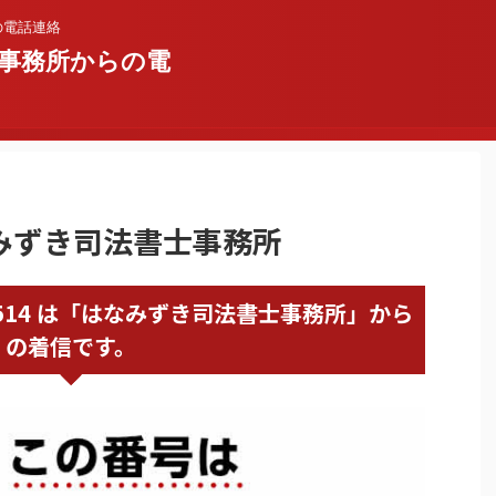
の電話連絡
事務所からの電
はなみずき司法書士事務所
61611514 は「はなみずき司法書士事務所」から
の着信です。