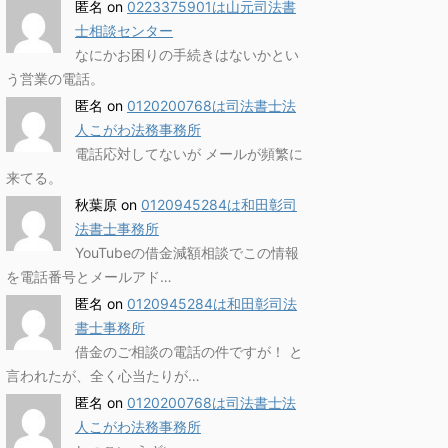
匿名
on
0223375901は山元司法書
士相談センター
なにかお困りの手続きはないかとい
う営業の電話。
匿名
on
0120200768は司法書士法
人こがわ法務事務所
電話応対してないが メールが頻繁に
来てる。
秋葉原
on
0120945284は和田彰司
法書士事務所
YouTubeの借金減額相談でこの情報
を電話番号とメールアド…
匿名
on
0120945284は和田彰司法
書士事務所
借金のご相談の電話の件ですが！ と
言われたが、全く心当たりが…
匿名
on
0120200768は司法書士法
人こがわ法務事務所