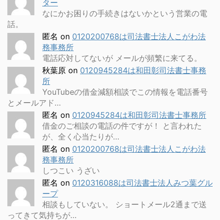
ター
なにかお困りの手続きはないかという営業の電
話。
匿名
on
0120200768は司法書士法人こがわ法
務事務所
電話応対してないが メールが頻繁に来てる。
秋葉原
on
0120945284は和田彰司法書士事務
所
YouTubeの借金減額相談でこの情報を電話番号
とメールアド…
匿名
on
0120945284は和田彰司法書士事務所
借金のご相談の電話の件ですが！ と言われた
が、全く心当たりが…
匿名
on
0120200768は司法書士法人こがわ法
務事務所
しつこい うざい
匿名
on
0120316088は司法書士法人みつ葉グル
ープ
相談もしていない。 ショートメール2通まで送
ってきて気持ちが…