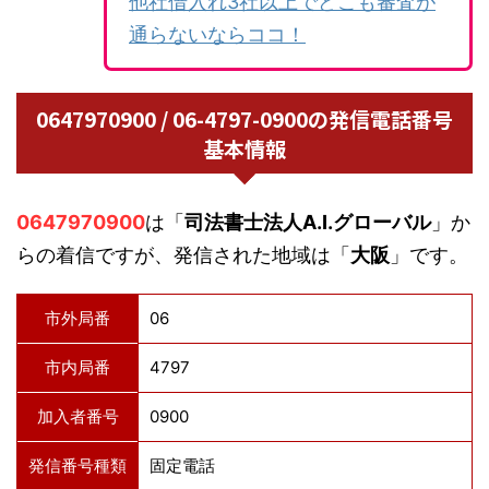
他社借入れ3社以上でどこも審査が
通らないならココ！
0647970900 / 06-4797-0900の発信電話番号
基本情報
0647970900
は「
司法書士法人A.I.グローバル
」か
らの着信ですが、発信された地域は「
大阪
」です。
市外局番
06
市内局番
4797
加入者番号
0900
発信番号種類
固定電話