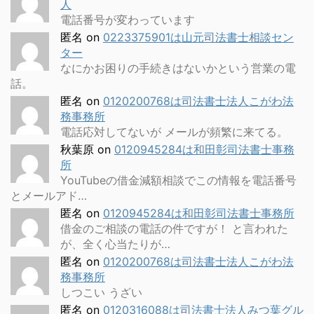
人
電話番号が変わっています
匿名
on
0223375901は山元司法書士相談セン
ター
なにかお困りの手続きはないかという営業の電
話。
匿名
on
0120200768は司法書士法人こがわ法
務事務所
電話応対してないが メールが頻繁に来てる。
秋葉原
on
0120945284は和田彰司法書士事務
所
YouTubeの借金減額相談でこの情報を電話番号
とメールアド…
匿名
on
0120945284は和田彰司法書士事務所
借金のご相談の電話の件ですが！ と言われた
が、全く心当たりが…
匿名
on
0120200768は司法書士法人こがわ法
務事務所
しつこい うざい
匿名
on
0120316088は司法書士法人みつ葉グル