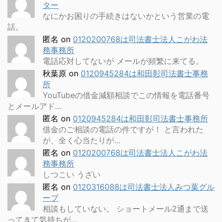
ター
なにかお困りの手続きはないかという営業の電
話。
匿名
on
0120200768は司法書士法人こがわ法
務事務所
電話応対してないが メールが頻繁に来てる。
秋葉原
on
0120945284は和田彰司法書士事務
所
YouTubeの借金減額相談でこの情報を電話番号
とメールアド…
匿名
on
0120945284は和田彰司法書士事務所
借金のご相談の電話の件ですが！ と言われた
が、全く心当たりが…
匿名
on
0120200768は司法書士法人こがわ法
務事務所
しつこい うざい
匿名
on
0120316088は司法書士法人みつ葉グル
ープ
相談もしていない。 ショートメール2通まで送
ってきて気持ちが…