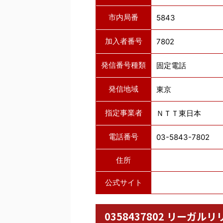
市内局番
5843
加入者番号
7802
発信番号種類
固定電話
発信地域
東京
指定事業者
ＮＴＴ東日本
電話番号
03-5843-7802
住所
公式サイト
0358437802 リー