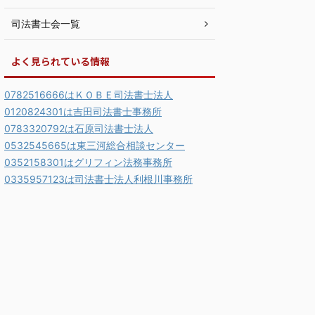
司法書士会一覧
よく見られている情報
0782516666はＫＯＢＥ司法書士法人
0120824301は吉田司法書士事務所
0783320792は石原司法書士法人
0532545665は東三河総合相談センター
0352158301はグリフィン法務事務所
0335957123は司法書士法人利根川事務所