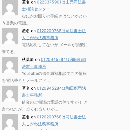
匿名
on
0223375901は山元司法書
士相談センター
なにかお困りの手続きはないかとい
う営業の電話。
匿名
on
0120200768は司法書士法
人こがわ法務事務所
電話応対してないが メールが頻繁に
来てる。
秋葉原
on
0120945284は和田彰司
法書士事務所
YouTubeの借金減額相談でこの情報
を電話番号とメールアド…
匿名
on
0120945284は和田彰司法
書士事務所
借金のご相談の電話の件ですが！ と
言われたが、全く心当たりが…
匿名
on
0120200768は司法書士法
人こがわ法務事務所