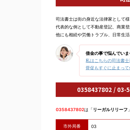
司法書士は街の身近な法律家として様
代表的な例として不動産登記、商業登
他にも相続や労働トラブル、日常生活
借金の事で悩んでいま
私はこちらの司法書士
督促もすぐに止まって
0358437802 / 
0358437802
は「
リーガルリリーフ
市外局番
03