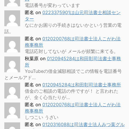
電話番号が変わっています
匿名
on
0223375901は山元司法書士相談セン
ター
なにかお困りの手続きはないかという営業の電
話。
匿名
on
0120200768は司法書士法人こがわ法
務事務所
電話応対してないが メールが頻繁に来てる。
秋葉原
on
0120945284は和田彰司法書士事務
所
YouTubeの借金減額相談でこの情報を電話番号
とメールアド…
匿名
on
0120945284は和田彰司法書士事務所
借金のご相談の電話の件ですが！ と言われた
が、全く心当たりが…
匿名
on
0120200768は司法書士法人こがわ法
務事務所
しつこい うざい
匿名
on
0120316088は司法書士法人みつ葉グル