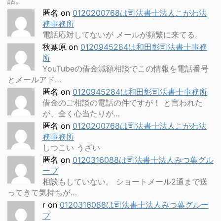
話。
匿名
on
0120200768は司法書士法人こがわ法
務事務所
電話応対してないが メールが頻繁に来てる。
秋葉原
on
0120945284は和田彰司法書士事務
所
YouTubeの借金減額相談でこの情報を電話番号
とメールアド…
匿名
on
0120945284は和田彰司法書士事務所
借金のご相談の電話の件ですが！ と言われた
が、全く心当たりが…
匿名
on
0120200768は司法書士法人こがわ法
務事務所
しつこい うざい
匿名
on
0120316088は司法書士法人みつ葉グル
ープ
相談もしていない。 ショートメール2通まで送
ってきて気持ちが…
r
on
0120316088は司法書士法人みつ葉グルー
プ