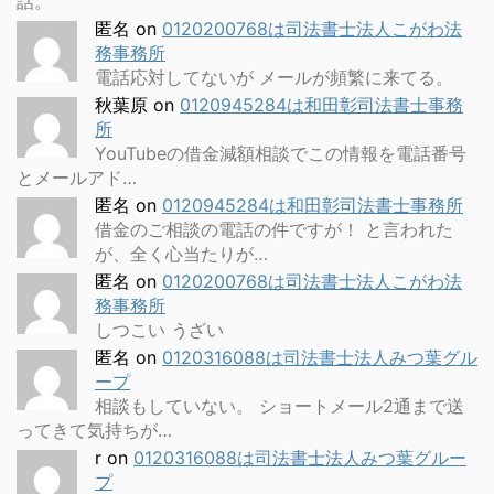
話。
匿名
on
0120200768は司法書士法人こがわ法
務事務所
電話応対してないが メールが頻繁に来てる。
秋葉原
on
0120945284は和田彰司法書士事務
所
YouTubeの借金減額相談でこの情報を電話番号
とメールアド…
匿名
on
0120945284は和田彰司法書士事務所
借金のご相談の電話の件ですが！ と言われた
が、全く心当たりが…
匿名
on
0120200768は司法書士法人こがわ法
務事務所
しつこい うざい
匿名
on
0120316088は司法書士法人みつ葉グル
ープ
相談もしていない。 ショートメール2通まで送
ってきて気持ちが…
r
on
0120316088は司法書士法人みつ葉グルー
プ