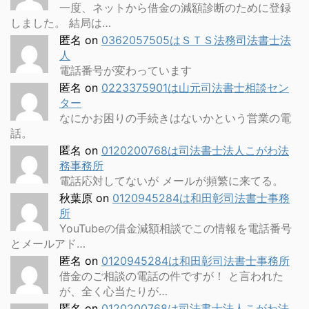
一度、ネットから借金の減額診断のために登録
しました。 結局は…
匿名
on
0362057505はＳＴＳ法務司法書士法
人
電話番号が変わっています
匿名
on
0223375901は山元司法書士相談セン
ター
なにかお困りの手続きはないかという営業の電
話。
匿名
on
0120200768は司法書士法人こがわ法
務事務所
電話応対してないが メールが頻繁に来てる。
秋葉原
on
0120945284は和田彰司法書士事務
所
YouTubeの借金減額相談でこの情報を電話番号
とメールアド…
匿名
on
0120945284は和田彰司法書士事務所
借金のご相談の電話の件ですが！ と言われた
が、全く心当たりが…
匿名
on
0120200768は司法書士法人こがわ法