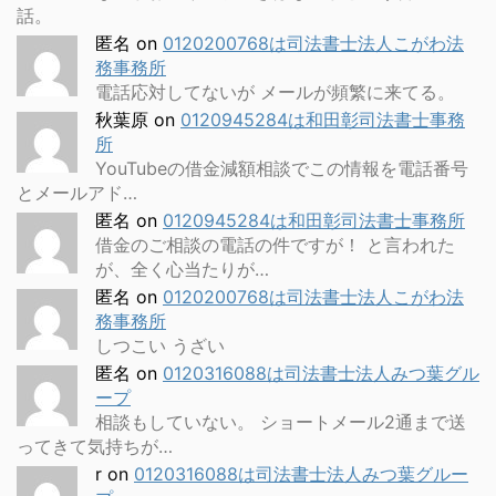
話。
匿名
on
0120200768は司法書士法人こがわ法
務事務所
電話応対してないが メールが頻繁に来てる。
秋葉原
on
0120945284は和田彰司法書士事務
所
YouTubeの借金減額相談でこの情報を電話番号
とメールアド…
匿名
on
0120945284は和田彰司法書士事務所
借金のご相談の電話の件ですが！ と言われた
が、全く心当たりが…
匿名
on
0120200768は司法書士法人こがわ法
務事務所
しつこい うざい
匿名
on
0120316088は司法書士法人みつ葉グル
ープ
相談もしていない。 ショートメール2通まで送
ってきて気持ちが…
r
on
0120316088は司法書士法人みつ葉グルー