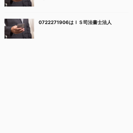
0722271906はＩＳ司法書士法人