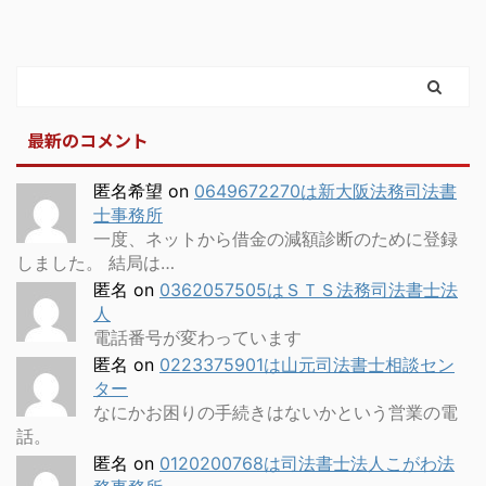
最新のコメント
匿名希望
on
0649672270は新大阪法務司法書
士事務所
一度、ネットから借金の減額診断のために登録
しました。 結局は…
匿名
on
0362057505はＳＴＳ法務司法書士法
人
電話番号が変わっています
匿名
on
0223375901は山元司法書士相談セン
ター
なにかお困りの手続きはないかという営業の電
話。
匿名
on
0120200768は司法書士法人こがわ法