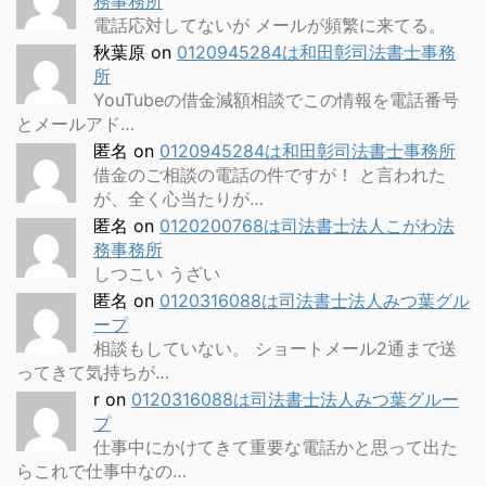
務事務所
電話応対してないが メールが頻繁に来てる。
秋葉原
on
0120945284は和田彰司法書士事務
所
YouTubeの借金減額相談でこの情報を電話番号
とメールアド…
匿名
on
0120945284は和田彰司法書士事務所
借金のご相談の電話の件ですが！ と言われた
が、全く心当たりが…
匿名
on
0120200768は司法書士法人こがわ法
務事務所
しつこい うざい
匿名
on
0120316088は司法書士法人みつ葉グル
ープ
相談もしていない。 ショートメール2通まで送
ってきて気持ちが…
r
on
0120316088は司法書士法人みつ葉グルー
プ
仕事中にかけてきて重要な電話かと思って出た
らこれで仕事中なの…