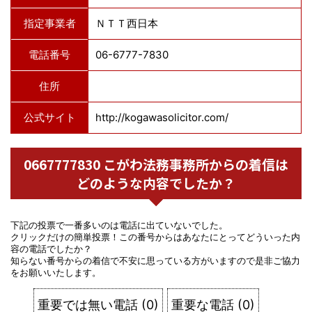
指定事業者
ＮＴＴ西日本
電話番号
06-6777-7830
住所
公式サイト
http://kogawasolicitor.com/
0667777830 こがわ法務事務所からの着信は
どのような内容でしたか？
下記の投票で一番多いのは電話に出ていないでした。
クリックだけの簡単投票！この番号からはあなたにとってどういった内
容の電話でしたか？
知らない番号からの着信で不安に思っている方がいますので是非ご協力
をお願いいたします。
重要では無い電話
(
0
)
重要な電話
(
0
)