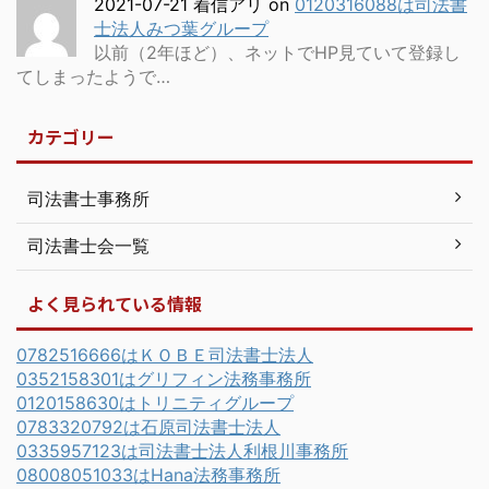
2021-07-21 着信アリ
on
0120316088は司法書
士法人みつ葉グループ
以前（2年ほど）、ネットでHP見ていて登録し
てしまったようで…
カテゴリー
司法書士事務所
司法書士会一覧
よく見られている情報
0782516666はＫＯＢＥ司法書士法人
0352158301はグリフィン法務事務所
0120158630はトリニティグループ
0783320792は石原司法書士法人
0335957123は司法書士法人利根川事務所
08008051033はHana法務事務所