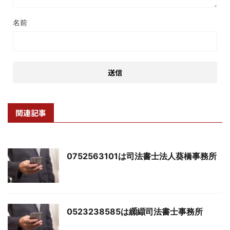
名前
関連記事
0752563101は司法書士法人葵橋事務所
0523238585は纐纈司法書士事務所