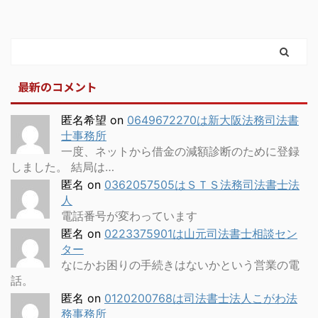
最新のコメント
匿名希望
on
0649672270は新大阪法務司法書
士事務所
一度、ネットから借金の減額診断のために登録
しました。 結局は…
匿名
on
0362057505はＳＴＳ法務司法書士法
人
電話番号が変わっています
匿名
on
0223375901は山元司法書士相談セン
ター
なにかお困りの手続きはないかという営業の電
話。
匿名
on
0120200768は司法書士法人こがわ法
務事務所