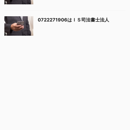
0722271906はＩＳ司法書士法人