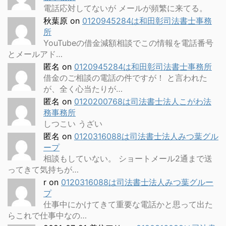
電話応対してないが メールが頻繁に来てる。
秋葉原
on
0120945284は和田彰司法書士事務
所
YouTubeの借金減額相談でこの情報を電話番号
とメールアド…
匿名
on
0120945284は和田彰司法書士事務所
借金のご相談の電話の件ですが！ と言われた
が、全く心当たりが…
匿名
on
0120200768は司法書士法人こがわ法
務事務所
しつこい うざい
匿名
on
0120316088は司法書士法人みつ葉グル
ープ
相談もしていない。 ショートメール2通まで送
ってきて気持ちが…
r
on
0120316088は司法書士法人みつ葉グルー
プ
仕事中にかけてきて重要な電話かと思って出た
らこれで仕事中なの…