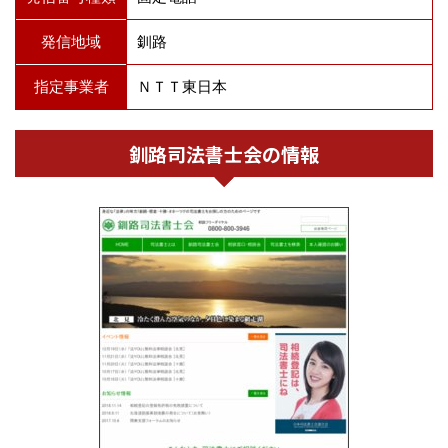
発信地域
釧路
指定事業者
ＮＴＴ東日本
釧路司法書士会の情報