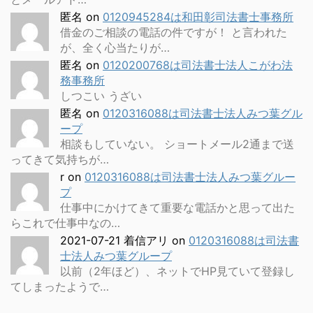
匿名
on
0120945284は和田彰司法書士事務所
借金のご相談の電話の件ですが！ と言われた
が、全く心当たりが…
匿名
on
0120200768は司法書士法人こがわ法
務事務所
しつこい うざい
匿名
on
0120316088は司法書士法人みつ葉グル
ープ
相談もしていない。 ショートメール2通まで送
ってきて気持ちが…
r
on
0120316088は司法書士法人みつ葉グルー
プ
仕事中にかけてきて重要な電話かと思って出た
らこれで仕事中なの…
2021-07-21 着信アリ
on
0120316088は司法書
士法人みつ葉グループ
以前（2年ほど）、ネットでHP見ていて登録し
てしまったようで…