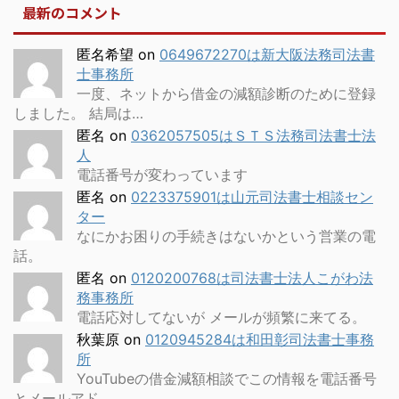
最新のコメント
匿名希望
on
0649672270は新大阪法務司法書
士事務所
一度、ネットから借金の減額診断のために登録
しました。 結局は…
匿名
on
0362057505はＳＴＳ法務司法書士法
人
電話番号が変わっています
匿名
on
0223375901は山元司法書士相談セン
ター
なにかお困りの手続きはないかという営業の電
話。
匿名
on
0120200768は司法書士法人こがわ法
務事務所
電話応対してないが メールが頻繁に来てる。
秋葉原
on
0120945284は和田彰司法書士事務
所
YouTubeの借金減額相談でこの情報を電話番号
とメールアド…