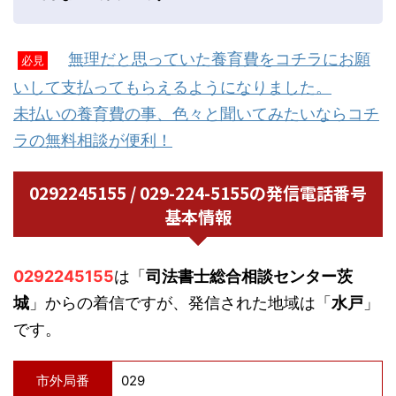
無理だと思っていた養育費をコチラにお願
必見
いして支払ってもらえるようになりました。
未払いの養育費の事、色々と聞いてみたいならコチ
ラの無料相談が便利！
0292245155 / 029-224-5155の発信電話番号
基本情報
0292245155
は「
司法書士総合相談センター茨
城
」からの着信ですが、発信された地域は「
水戸
」
です。
市外局番
029