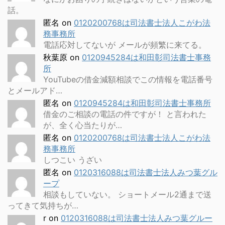
話。
匿名
on
0120200768は司法書士法人こがわ法
務事務所
電話応対してないが メールが頻繁に来てる。
秋葉原
on
0120945284は和田彰司法書士事務
所
YouTubeの借金減額相談でこの情報を電話番号
とメールアド…
匿名
on
0120945284は和田彰司法書士事務所
借金のご相談の電話の件ですが！ と言われた
が、全く心当たりが…
匿名
on
0120200768は司法書士法人こがわ法
務事務所
しつこい うざい
匿名
on
0120316088は司法書士法人みつ葉グル
ープ
相談もしていない。 ショートメール2通まで送
ってきて気持ちが…
r
on
0120316088は司法書士法人みつ葉グルー