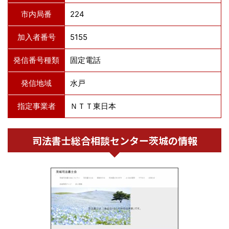
市内局番
224
加入者番号
5155
発信番号種類
固定電話
発信地域
水戸
指定事業者
ＮＴＴ東日本
司法書士総合相談センター茨城の情報