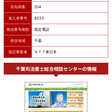
市内局番
204
加入者番号
8333
発信番号種類
固定電話
発信地域
千葉
指定事業者
ＮＴＴ東日本
千葉司法書士総合相談センターの情報