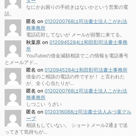
ター
なにかお困りの手続きはないかという営業の電
話。
匿名
on
0120200768は司法書士法人こがわ法
務事務所
電話応対してないが メールが頻繁に来てる。
秋葉原
on
0120945284は和田彰司法書士事務
所
YouTubeの借金減額相談でこの情報を電話番号
とメールアド…
匿名
on
0120945284は和田彰司法書士事務所
借金のご相談の電話の件ですが！ と言われた
が、全く心当たりが…
匿名
on
0120200768は司法書士法人こがわ法
務事務所
しつこい うざい
匿名
on
0120316088は司法書士法人みつ葉グル
ープ
相談もしていない。 ショートメール2通まで送
ってきて気持ちが…