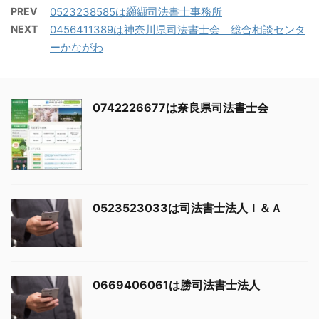
PREV
0523238585は纐纈司法書士事務所
NEXT
0456411389は神奈川県司法書士会 総合相談センタ
ーかながわ
0742226677は奈良県司法書士会
0523523033は司法書士法人Ｉ＆Ａ
0669406061は勝司法書士法人