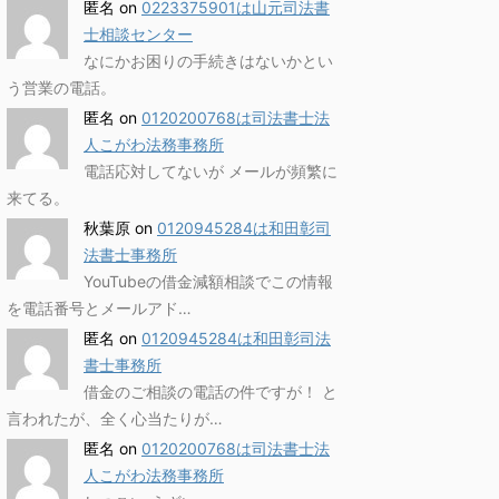
匿名
on
0223375901は山元司法書
士相談センター
なにかお困りの手続きはないかとい
う営業の電話。
匿名
on
0120200768は司法書士法
人こがわ法務事務所
電話応対してないが メールが頻繁に
来てる。
秋葉原
on
0120945284は和田彰司
法書士事務所
YouTubeの借金減額相談でこの情報
を電話番号とメールアド…
匿名
on
0120945284は和田彰司法
書士事務所
借金のご相談の電話の件ですが！ と
言われたが、全く心当たりが…
匿名
on
0120200768は司法書士法
人こがわ法務事務所