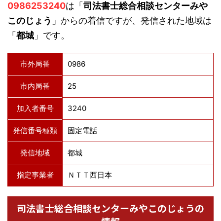
0986253240
は「
司法書士総合相談センターみや
このじょう
」からの着信ですが、発信された地域は
「
都城
」です。
市外局番
0986
市内局番
25
加入者番号
3240
発信番号種類
固定電話
発信地域
都城
指定事業者
ＮＴＴ西日本
司法書士総合相談センターみやこのじょうの