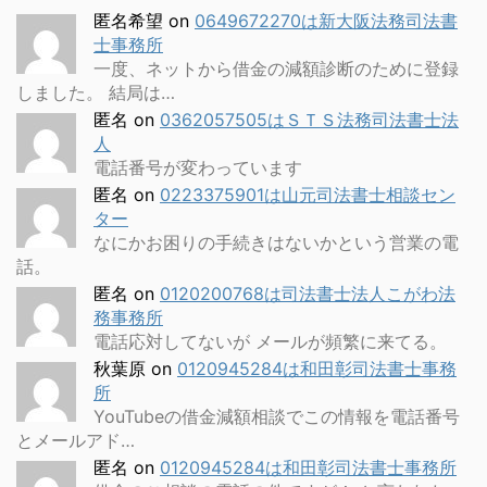
匿名希望
on
0649672270は新大阪法務司法書
士事務所
一度、ネットから借金の減額診断のために登録
しました。 結局は…
匿名
on
0362057505はＳＴＳ法務司法書士法
人
電話番号が変わっています
匿名
on
0223375901は山元司法書士相談セン
ター
なにかお困りの手続きはないかという営業の電
話。
匿名
on
0120200768は司法書士法人こがわ法
務事務所
電話応対してないが メールが頻繁に来てる。
秋葉原
on
0120945284は和田彰司法書士事務
所
YouTubeの借金減額相談でこの情報を電話番号
とメールアド…
匿名
on
0120945284は和田彰司法書士事務所