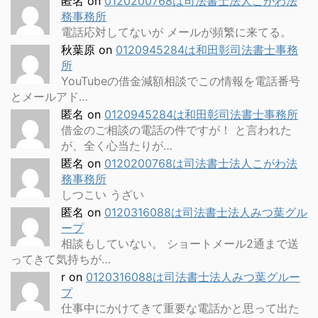
匿名
on
0120200768は司法書士法人こがわ法
務事務所
電話応対してないが メールが頻繁に来てる。
秋葉原
on
0120945284は和田彰司法書士事務
所
YouTubeの借金減額相談でこの情報を電話番号
とメールアド…
匿名
on
0120945284は和田彰司法書士事務所
借金のご相談の電話の件ですが！ と言われた
が、全く心当たりが…
匿名
on
0120200768は司法書士法人こがわ法
務事務所
しつこい うざい
匿名
on
0120316088は司法書士法人みつ葉グル
ープ
相談もしていない。 ショートメール2通まで送
ってきて気持ちが…
r
on
0120316088は司法書士法人みつ葉グルー
プ
仕事中にかけてきて重要な電話かと思って出た