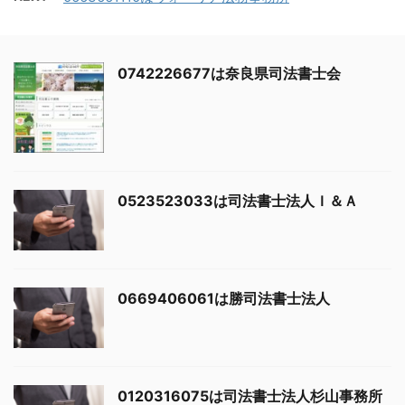
0742226677は奈良県司法書士会
0523523033は司法書士法人Ｉ＆Ａ
0669406061は勝司法書士法人
0120316075は司法書士法人杉山事務所